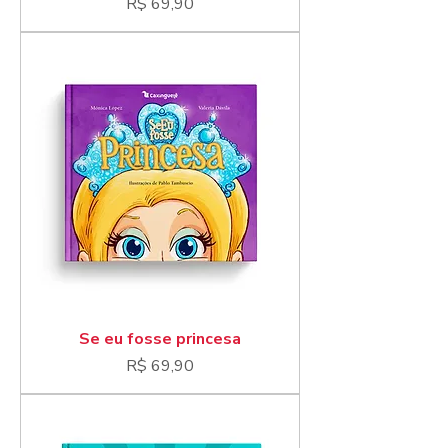
Preço
R$ 69,90
Se eu fosse princesa
Preço
R$ 69,90