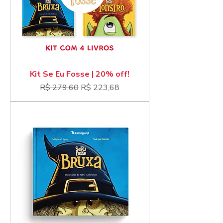
Kit Se Eu Fosse | 20% off!
Preço normal
Preço promocional
R$ 279,60
R$ 223,68