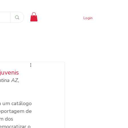
Login
juvenis
ntina AZ, 
m um catálogo 
reportagem de 
um dos 
emocratizar o 