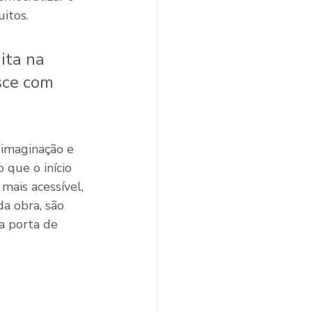
uitos.
ita na 
sce com 
imaginação e 
 que o início 
mais acessível, 
a obra, são 
 porta de 