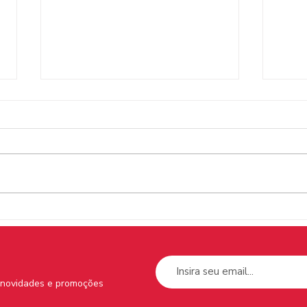
Venâncio voa baixinho é
Para
destaque na Folhinha, da
sele
Folha de S.Paulo
livr
202
s novidades e promoções