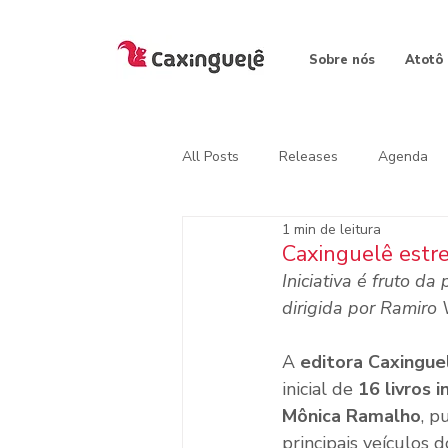
Sobre nós
Atotô
All Posts
Releases
Agenda
1 min de leitura
Caxinguelê estre
Iniciativa é fruto da
dirigida por Ramiro 
A 
editora Caxingue
inicial de 
16 livros i
Mônica Ramalho
, p
principais veículos 