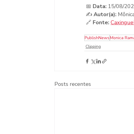
 📅 
Data:
 15/08/20
 ✍️ 
Autor(a):
 Mônic
 🔗 
Fonte:
Caxinguel
PublishNews
Monica Ram
Clipping
Posts recentes