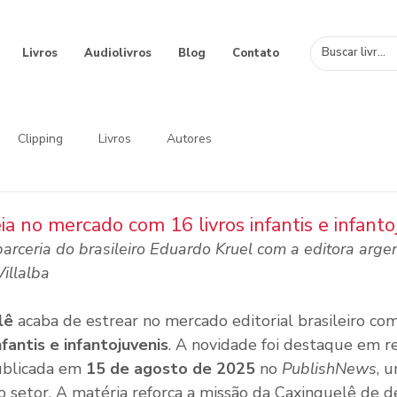
Livros
Audiolivros
Blog
Contato
Clipping
Livros
Autores
ia no mercado com 16 livros infantis e infanto
 parceria do brasileiro Eduardo Kruel com a editora arge
Villalba
lê
 acaba de estrear no mercado editorial brasileiro co
nfantis e infantojuvenis
. A novidade foi destaque em 
ublicada em 
15 de agosto de 2025
 no 
PublishNews
, 
do setor. A matéria reforça a missão da Caxinguelê de d