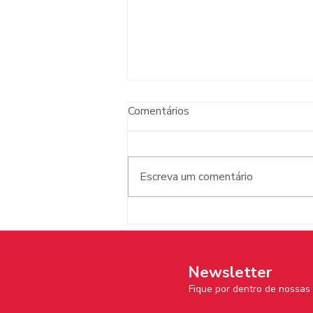
Comentários
Escreva um comentário
Atotô na imprensa:
lançamento do selo com
Bárbara Carine e Thiago
Thomé
Newsletter
Fique por dentro de nossa