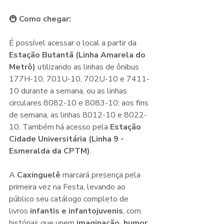
🚇 
Como chegar:
É possível acessar o local a partir da 
Estação Butantã (Linha Amarela do 
Metrô)
 utilizando as linhas de ônibus 
177H-10, 701U-10, 702U-10 e 7411-
10 durante a semana, ou as linhas 
circulares 8082-10 e 8083-10; aos fins 
de semana, as linhas 8012-10 e 8022-
10. Também há acesso pela 
Estação 
Cidade Universitária (Linha 9 - 
Esmeralda da CPTM)
.
A 
Caxinguelê
 marcará presença pela 
primeira vez na Festa, levando ao 
público seu catálogo completo de 
livros 
infantis e infantojuvenis
, com 
histórias que unem 
imaginação, humor 