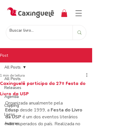
Post
All Posts
1 min de leitura
All Posts
Caxinguelê participa da 27ª Festa do
Releases
Livro da USP
Agenda
Organizada anualmente pela 
Clipping
Edusp
 desde 1999, a 
Festa do Livro 
Livros
da USP
 é um dos eventos literários 
Autores
mais esperados do país. Realizada no 