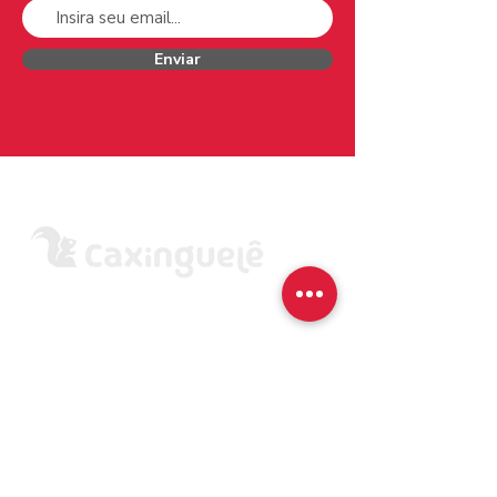
Enviar
A empresa
AZ Editora do Brasil Ltda.
CNPJ:
57.551.254
/0001-15
R. Fortaleza, 143 – Santana de Parnaíba/SP
CEP
06529-240
Menu do Site