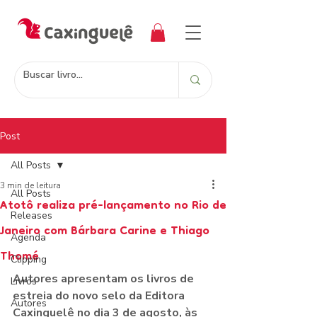
Post
All Posts
3 min de leitura
All Posts
Atotô realiza pré-lançamento no Rio de
Releases
Janeiro com Bárbara Carine e Thiago
Agenda
Thomé
Clipping
Autores apresentam os livros de 
Livros
estreia do novo selo da Editora 
Autores
Caxinguelê no dia 3 de agosto, às 