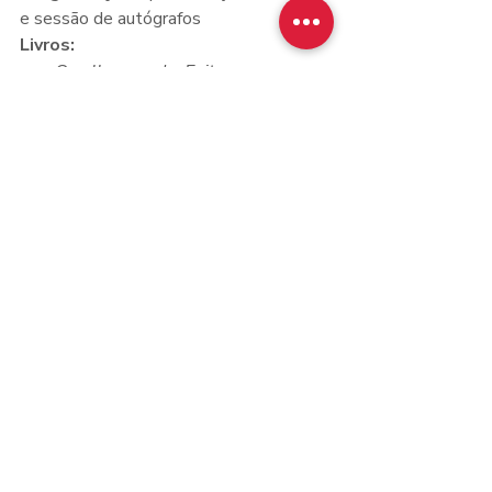
e sessão de autógrafos
Livros:
O velho mundo: Egito negro nas 
escolas
, de Bárbara Carine
Jorge Obaína e o tesouro de 
Nefertari
, de Thiago Thomé
Selo:
 Atotô
Instagram:
@atotoeditora
Atotô
Thiago Thomé
Bárbara Carine
Livraria da Travessa
Agenda
Posts recentes
Ver tudo