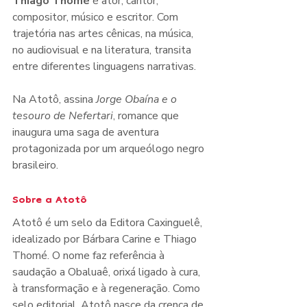
Thiago Thomé
 é ator, cantor, 
compositor, músico e escritor. Com 
trajetória nas artes cênicas, na música, 
no audiovisual e na literatura, transita 
entre diferentes linguagens narrativas. 
Na Atotô, assina 
Jorge Obaína e o 
tesouro de Nefertari
, romance que 
inaugura uma saga de aventura 
protagonizada por um arqueólogo negro 
brasileiro.
Sobre a Atotô
Atotô é um selo da Editora Caxinguelê, 
idealizado por Bárbara Carine e Thiago 
Thomé. O nome faz referência à 
saudação a Obaluaê, orixá ligado à cura, 
à transformação e à regeneração. Como 
selo editorial, Atotô nasce da crença de 