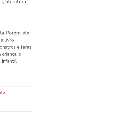
, literatura 
la. Porém, ele 
 livro 
nstros e feras 
riança, o 
infantil.
uto