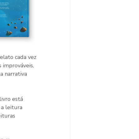
relato cada vez 
 improváveis, 
 narrativa 
ivro está 
 leitura 
ituras 