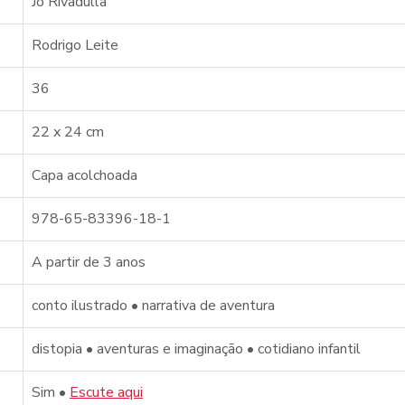
Jó Rivadulla
Rodrigo Leite
36
22 x 24 cm
Capa acolchoada
978-65-83396-18-1
A partir de 3 anos
conto ilustrado • narrativa de aventura
distopia • aventuras e imaginação • cotidiano infantil
Sim 
•
Escute aqui