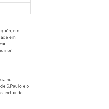
euquén, em 
idade em 
car 
 humor, 
cia no 
de S.Paulo e o 
s, incluindo 