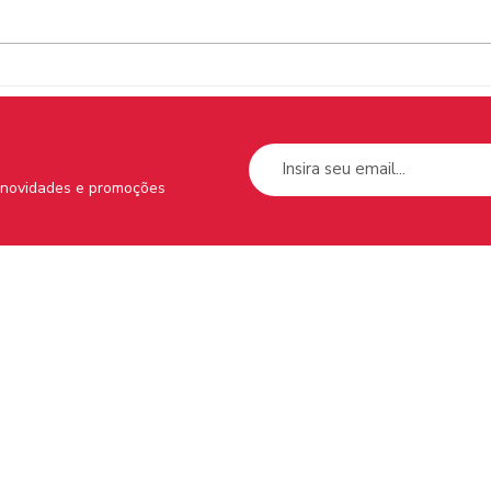
Conversas de Caxinguelê #1
– com Jó Rivadulla
s novidades e promoções
Menu do Site
Supo
Tem 
Home
Sobre nós
Nossos livros
Contato
Política de Privacidade e
Segurança
Política de Trocas,