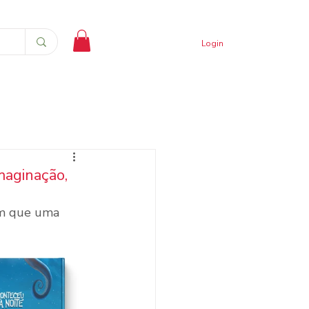
Login
maginação,
em que uma 