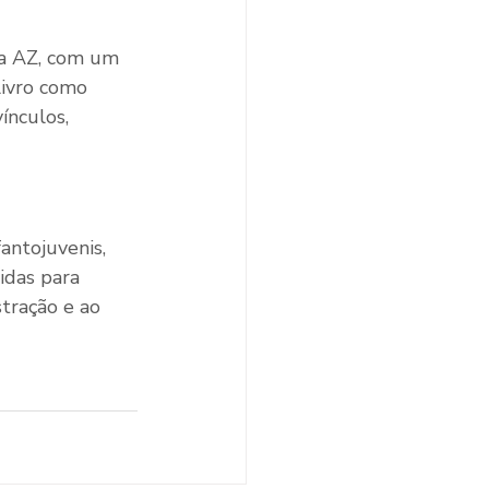
na AZ, com um 
livro como 
nculos, 
antojuvenis, 
idas para 
stração e ao 