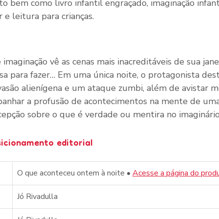
o bem como livro infantil engraçado, imaginação infantil
e leitura para crianças. 
imaginação vê as cenas mais inacreditáveis de sua jane
a para fazer… Em uma única noite, o protagonista deste
são alienígena e um ataque zumbi, além de avistar mo
anhar a profusão de acontecimentos na mente de uma c
cepção sobre o que é verdade ou mentira no imaginário 
sicionamento editorial
O que aconteceu ontem à noite • 
Acesse a página do prod
Jó Rivadulla