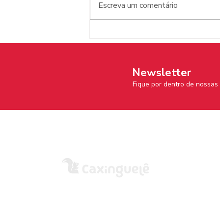
Escreva um comentário
Jó Rivadulla: conheça o autor
e ilustrador
Newsletter
Fique por dentro de nossa
A empresa
AZ Editora do Brasil Ltda.
CNPJ: 57.551.254/0001-15
R. Fortaleza, 143 – Santana de Parnaíba/SP
CEP 06529-240