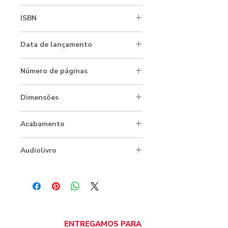
Alexandre Boide
ISBN
978-65-83396-04-4
Data de lançamento
01/07/2025
Número de páginas
40
Dimensões
20,0 x 14,0 x 0,3 cm
Acabamento
Brochura
Audiolivro
Clique para ouvir
ENTREGAMOS PARA