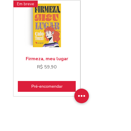
Em breve
Pré-venda
Firmeza, meu lugar
Jorge Obaína e o te
Preço
R$ 59,90
Pré-encomendar