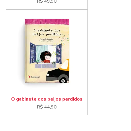
Preço
R$ 49,90
O gabinete dos beijos perdidos
Preço
R$ 44,90