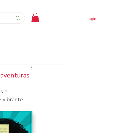
Login
 aventuras
s e 
 vibrante.