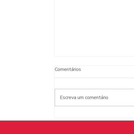
Comentários
Escreva um comentário
Quando a imaginação abre
portas: a coleção Se Eu Fosse