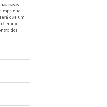
imaginação 
e capa que 
 será que um 
 herói, o 
entro dos 