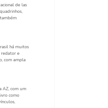
acional de las 
quadrinhos, 
o também 
rasil há muitos 
 redator e 
ão, com ampla 
na AZ, com um 
livro como 
nculos, 