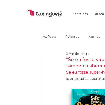
Sobre nós
Atotô
All Posts
Releases
Agenda
3 min de leitura
“Se eu fosse sup
também cabem no
Se eu fosse super-h
identidades secreta