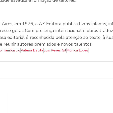
idade estética e formação de leitores.
res, em 1976, a AZ Editora publica livros infantis, inf
resse geral. Com presença internacional e obras traduz
asa editorial é reconhecida pela atenção ao texto, à ilu
 reunir autores premiados e novos talentos.
lo Tambuscio
Valeria Dávila
Luis Reyes Gil
Mónica López