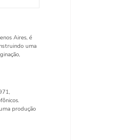
enos Aires, é 
onstruindo uma 
ginação, 
971, 
fônicos. 
u uma produção 