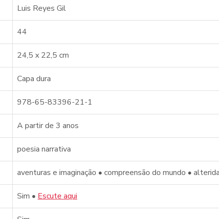
Luis Reyes Gil
44
24,5 x 22,5 cm
Capa dura
978-65-83396-21-1
A partir de 3 anos
poesia narrativa
aventuras e imaginação • 
compreensão do mundo • alterid
Sim • 
Escute aqui