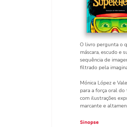
O livro pergunta o q
máscara, escudo e su
sequência de imagen
filtrado pela imagina
Mónica López e Vale
para a força oral d
com ilustrações expr
marcante e altament
Sinopse