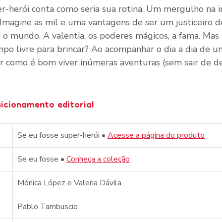
r-herói conta como seria sua rotina. Um mergulho na 
 Imagine as mil e uma vantagens de ser um justiceiro d
o o mundo. A valentia, os poderes mágicos, a fama. Mas
po livre para brincar? Ao acompanhar o dia a dia de um
ir como é bom viver inúmeras aventuras (sem sair de d
sicionamento editorial
Se eu fosse super-herói • 
Acesse a página do produto
Se eu fosse 
• 
Conheça a coleção
Mónica López e Valeria Dávila
Pablo Tambuscio