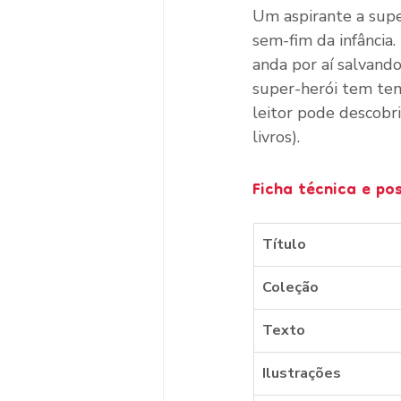
Um aspirante a supe
sem-fim da infância.
anda por aí salvand
super-herói tem tem
leitor pode descobr
livros).
Ficha técnica e po
Título
Coleção
Texto
Ilustrações