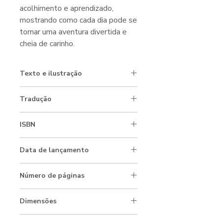
acolhimento e aprendizado,
mostrando como cada dia pode se
tornar uma aventura divertida e
cheia de carinho.
Texto e ilustração
Ximena García
Tradução
Alexandre Boide
ISBN
978-65-83396-25-9
Data de lançamento
01/11/2025
Número de páginas
64
Dimensões
16,0 x 16,0 x 4,0 cm