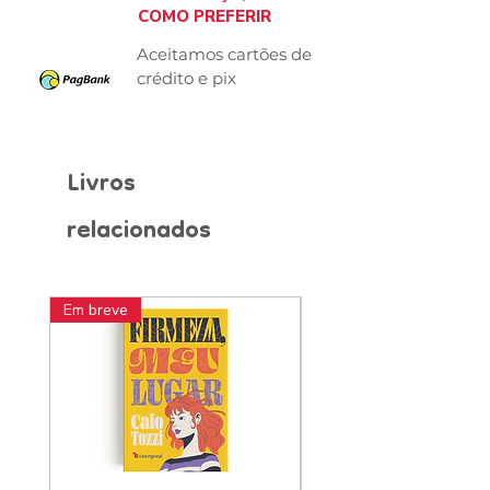
COMO PREFERIR
Aceitamos cartões de
crédito e pix
Livros
relacionados
Em breve
Pré-venda