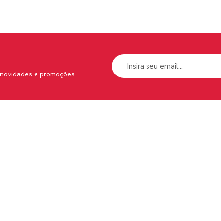
s novidades e promoções
Menu do Site
Supo
Tem 
Home
Sobre nós
Nossos livros
Contato
Política de Privacidade e
Segurança
Política de Trocas,
Devoluções, Entregas e