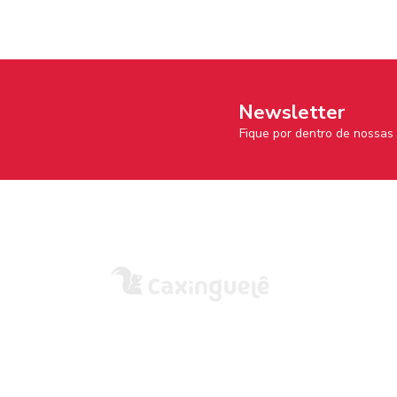
Newsletter
Fique por dentro de nossa
A empresa
AZ Editora do Brasil Ltda.
CNPJ: 57.551.254/0001-15
R. Fortaleza, 143 – Santana de Parnaíba/SP
CEP 06529-240