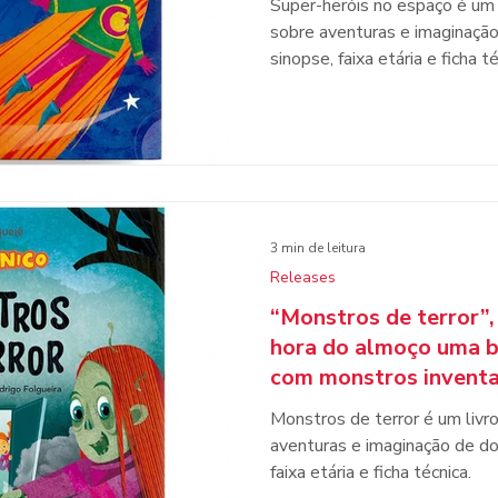
Super-heróis no espaço é um 
sobre aventuras e imaginação
sinopse, faixa etária e ficha té
3 min de leitura
Releases
“Monstros de terror”,
hora do almoço uma br
com monstros invent
Monstros de terror é um livr
aventuras e imaginação de do
faixa etária e ficha técnica.