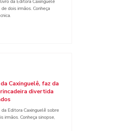
livro da Editora Caxinguelê
 de dois irmãos. Conheça
cnica.
 da Caxinguelê, faz da
incadeira divertida
ados
o da Editora Caxinguelê sobre
is irmãos. Conheça sinopse,