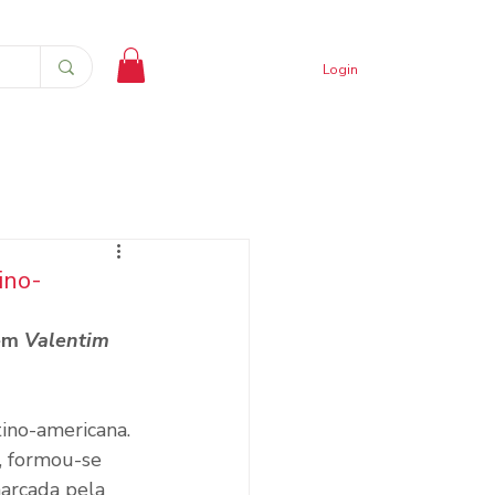
Login
ino-
em 
Valentim 
tino-americana. 
, formou-se 
arcada pela 