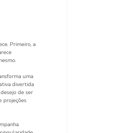
e. Primeiro, a 
arece 
mesmo.
ransforma uma 
tiva divertida 
 desejo de ser 
e projeções 
companha 
singularidade. 