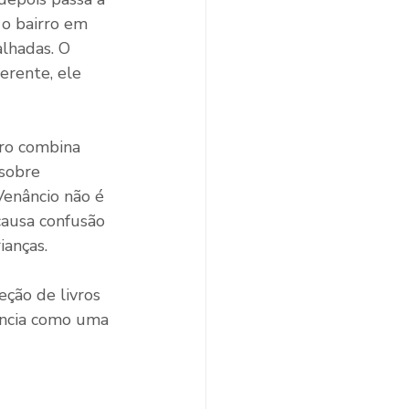
 o bairro em 
lhadas. O 
erente, ele 
vro combina 
sobre 
Venâncio não é 
causa confusão 
ianças.
eção de livros 
ência como uma 