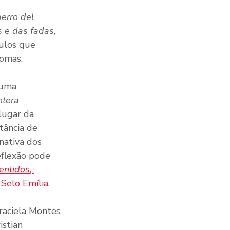
erro del 
s e das fadas
, 
tulos que 
iomas.
 uma 
ntera 
 lugar da 
tância de 
nativa dos 
reflexão pode 
sentidos
, 
 Selo Emília
.
raciela Montes 
stian 