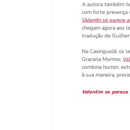
A autora também tem
com forte presença n
Valentín se parece a
chegam agora aos le
tradução de Guilhe
Na Caxinguelê, os le
Graciela Montes: 
Va
combina humor, estr
à sua maneira, preci
Valentim se parece