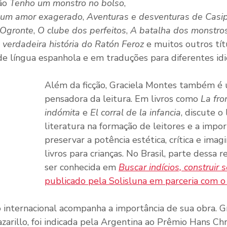
ão 
Tenho um monstro no bolso
, 
e um amor exagerado
, 
Aventuras e desventuras de Casip
 Ogronte
, 
O clube dos perfeitos
, 
A batalha dos monstro
 verdadeira história do Ratón Feroz
 e muitos outros tí
de língua espanhola e em traduções para diferentes id
Além da ficção, Graciela Montes também é
pensadora da leitura. Em livros como 
La fro
indómita
 e 
El corral de la infancia
, discute o
literatura na formação de leitores e a impor
preservar a potência estética, crítica e imagi
livros para crianças. No Brasil, parte dessa 
ser conhecida em 
Buscar indícios, construir 
publicado pela Solisluna em parceria com o
internacional acompanha a importância de sua obra. G
arillo, foi indicada pela Argentina ao Prêmio Hans Chri