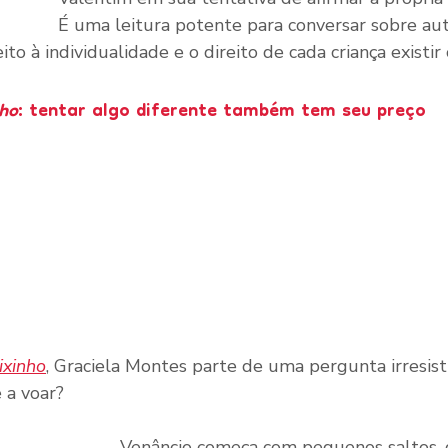
É uma leitura potente para conversar sobre aut
eito à individualidade e o direito de cada criança existir
nho
: tentar algo diferente também tem seu preço
ixinho
, Graciela Montes parte de uma pergunta irresistí
 a voar?
Venâncio começa com pequenos saltos, d