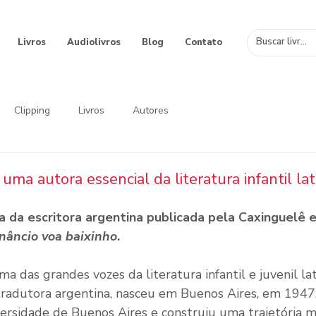
Livros
Audiolivros
Blog
Contato
Clipping
Livros
Autores
uma autora essencial da literatura infantil lat
a da escritora argentina publicada pela Caxinguelê 
nâncio voa baixinho
.
a das grandes vozes da literatura infantil e juvenil la
e tradutora argentina, nasceu em Buenos Aires, em 1947
ersidade de Buenos Aires e construiu uma trajetória m