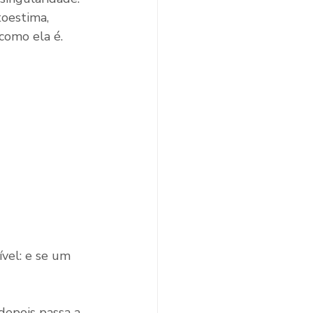
oestima, 
 como ela é.
vel: e se um 
epois passa a 