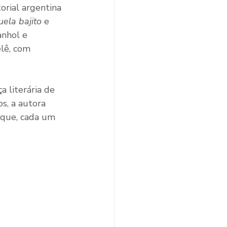
rial argentina 
uela bajito
 e 
anhol e 
lê, com 
 literária de 
s, a autora 
 que, cada um 