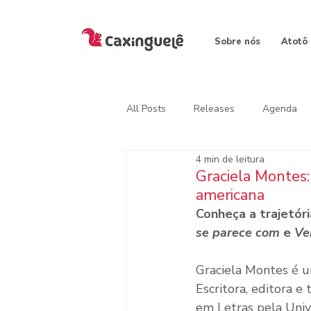
Sobre nós
Atotô
All Posts
Releases
Agenda
4 min de leitura
Graciela Montes: 
americana
Conheça a trajetóri
se parece com
 e 
Ve
Graciela Montes é um
Escritora, editora 
em Letras pela Univ