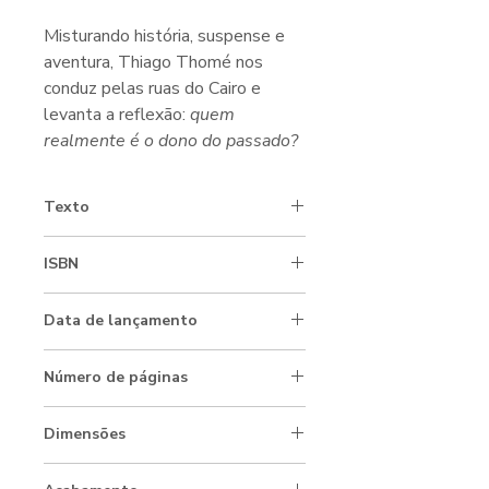
Misturando história, suspense e
aventura, Thiago Thomé nos
conduz pelas ruas do Cairo e
levanta a reflexão:
quem
realmente é o dono do passado?
Texto
Thiago Thomé
ISBN
978-65-979803-0-7
Data de lançamento
Setembro/2026
Número de páginas
144
Dimensões
13,5 x 21 cm