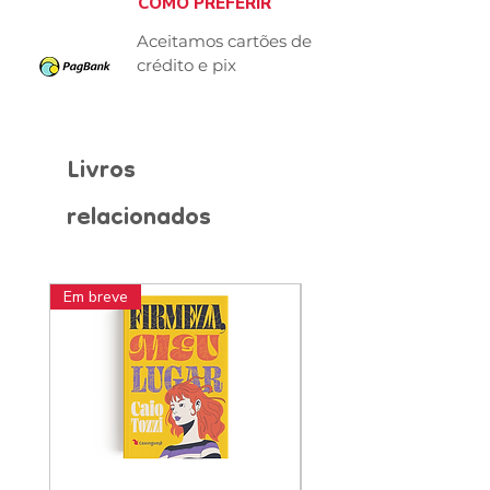
COMO PREFERIR
Aceitamos cartões de
crédito e pix
Livros
relacionados
Em breve
Pré-venda