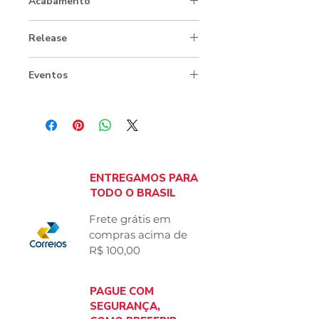
Acabamento
Brochura
Release
Clique aqui para ler
Eventos
Lançamento do selo Atotô
(03/08/26, 19h):
Clique aqui para
ler
Bate-papo e autógrafos na Flipelô
(08/08/26, 16h):
Clique aqui para
ler
ENTREGAMOS PARA
TODO O BRASIL
Frete grátis em
compras acima
de
R$ 100,00
PAGUE COM
SEGURANÇA,